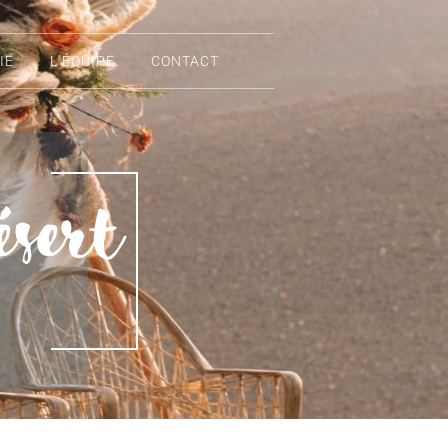
IE
L’ÉQUIPE
CONTACT
ésert