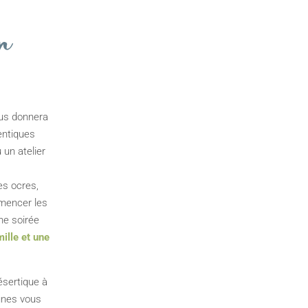
n
ous donnera
entiques
 un atelier
es ocres,
mencer les
ne soirée
mille et une
ésertique à
unes vous