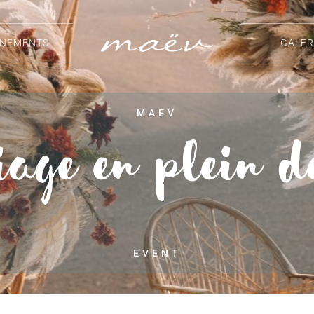
ÈNEMENTS
GALER
age en plein d