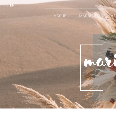
FR |
EN
ACCUEIL
MARIAGES
ÉV
Mari