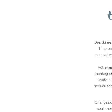
Des dunes 
l’impre
sauront en
Votre
ma
montagnes
festivit
hors du te
Changez do
seulemen