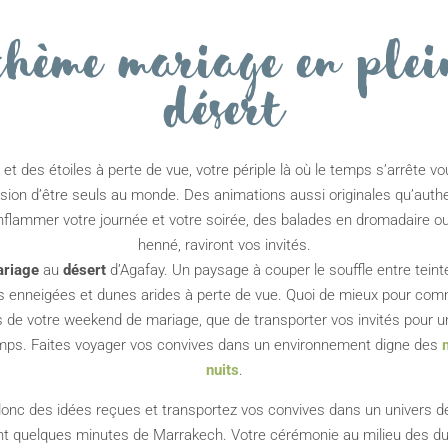
Thème mariage en plei
désert
et des étoiles à perte de vue, votre périple là où le temps s’arrête v
ssion d’être seuls au monde. Des animations aussi originales qu’auth
flammer votre journée et votre soirée, des balades en dromadaire ou
henné, raviront vos invités.
riage
au
désert
d’Agafay. Un paysage à couper le souffle entre teint
 enneigées et dunes arides à perte de vue. Quoi de mieux pour com
és de votre weekend de mariage, que de transporter vos invités pour u
mps. Faites voyager vos convives dans un environnement digne des
nuits
.
nc des idées reçues et transportez vos convives dans un univers d
t quelques minutes de Marrakech. Votre cérémonie au milieu des d